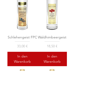
Schlehengeist FPC
Waldhimbeergeist
Preis
Preis
33,00 €
18,50 €
In den
In den
Warenkorb
Warenkorb