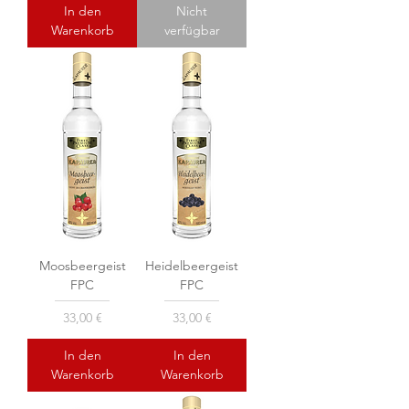
In den
Nicht
Warenkorb
verfügbar
Moosbeergeist
Heidelbeergeist
FPC
FPC
Preis
Preis
33,00 €
33,00 €
In den
In den
Warenkorb
Warenkorb