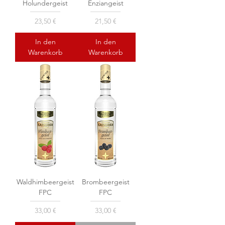
Holundergeist
Enziangeist
Preis
Preis
23,50 €
21,50 €
In den
In den
Warenkorb
Warenkorb
Waldhimbeergeist
Brombeergeist
FPC
FPC
Preis
Preis
33,00 €
33,00 €