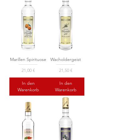
Marillen Spirituose
Wacholdergeist
Preis
Preis
21,00 €
21,50 €
In den
In den
Warenkorb
Warenkorb