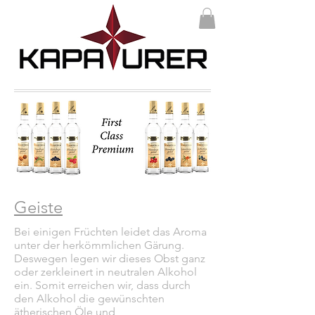
Geiste
Bei einigen Früchten leidet das Aroma
unter der herkömmlichen Gärung.
Deswegen legen wir dieses Obst ganz
oder zerkleinert in neutralen Alkohol
ein. Somit erreichen wir, dass durch
den Alkohol die gewünschten
ätherischen Öle und