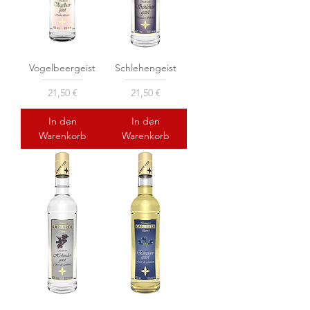
Vogelbeergeist
Schlehengeist
Preis
Preis
21,50 €
21,50 €
In den
In den
Warenkorb
Warenkorb