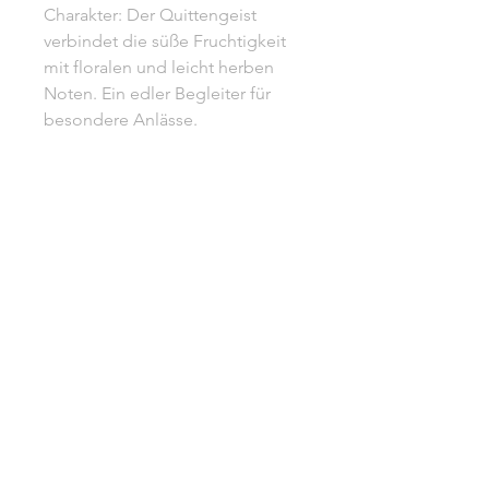
Charakter: Der Quittengeist
verbindet die süße Fruchtigkeit
mit floralen und leicht herben
Noten. Ein edler Begleiter für
besondere Anlässe.
Trinktemperatur: 16°C -18°C
500 ml l 40% vol.
Unsere AGB
Impressum
Kontakt