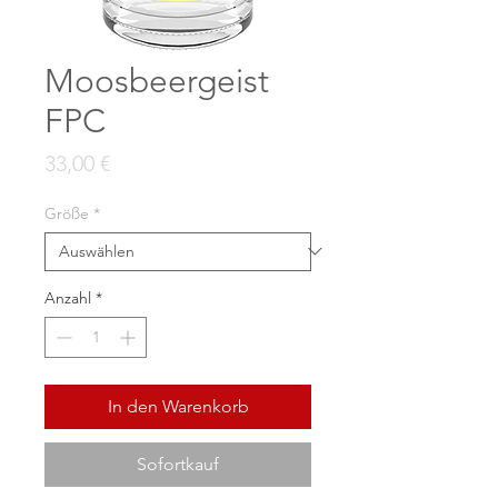
Moosbeergeist
FPC
Preis
33,00 €
Größe
*
Anzahl
*
In den Warenkorb
Sofortkauf