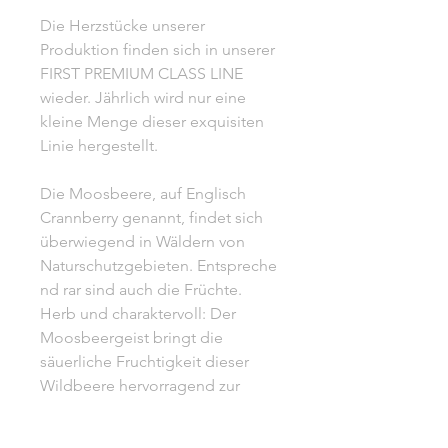
Die Herzstücke unserer
Produktion finden sich in unserer
FIRST PREMIUM CLASS LINE
wieder. Jährlich wird nur eine
kleine Menge dieser exquisiten
Linie hergestellt.
Die Moosbeere, auf Englisch
Crannberry genannt, findet sich
überwiegend in Wäldern von
Naturschutzgebieten. Entspreche
nd rar sind auch die Früchte.
Herb und charaktervoll: Der
Moosbeergeist bringt die
säuerliche Fruchtigkeit dieser
Wildbeere hervorragend zur
Geltung – ein außergewöhnlicher
Tropfen mit belebender Frische.