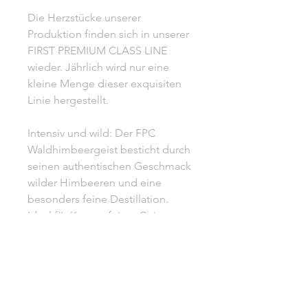
Die Herzstücke unserer
Produktion finden sich in unserer
FIRST PREMIUM CLASS LINE
wieder. Jährlich wird nur eine
kleine Menge dieser exquisiten
Linie hergestellt.
Intensiv und wild: Der FPC
Waldhimbeergeist besticht durch
seinen authentischen Geschmack
wilder Himbeeren und eine
besonders feine Destillation.
Ideal für Kenner feiner Geiste.
Trinktemperatur: 16°C - 18°C
500 ml l 40% vol.