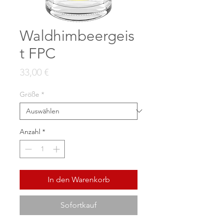
Waldhimbeergeis
t FPC
Preis
33,00 €
Größe
*
Anzahl
*
In den Warenkorb
Sofortkauf