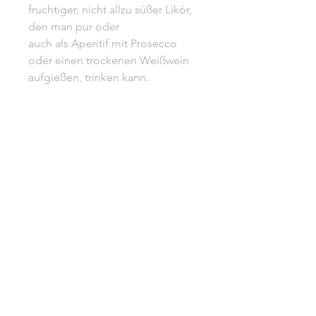
fruchtiger, nicht allzu süßer Likör,
den man pur oder
auch als Aperitif mit Prosecco
oder einen trockenen Weißwein
aufgießen, trinken kann.
Trinktemperatur: 14 – 16 Grad
700ml l 16% Vol.
Unsere AGB
Impressum