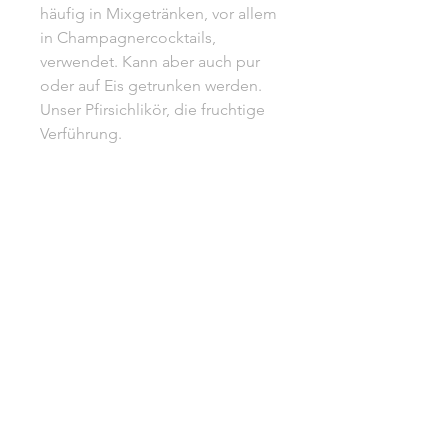
häufig in Mixgetränken, vor allem
in Champagnercocktails,
verwendet. Kann aber auch pur
oder auf Eis getrunken werden.
Unser Pfirsichlikör, die fruchtige
Verführung.
Trinktemperatur: 14°C - 16°C
700 ml l 21% vol.
Unsere AGB
Impressum