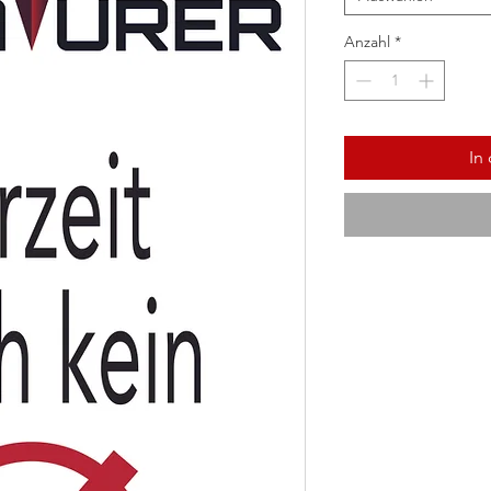
Anzahl
*
In