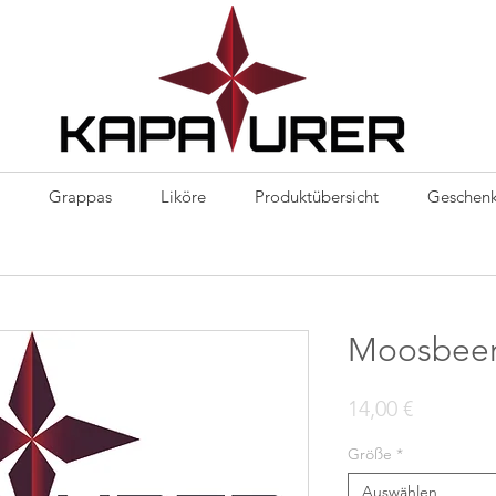
Kapaurer
Grappas
Liköre
Produktübersicht
Geschenk
Moosbeer
Preis
14,00 €
Größe
*
Auswählen