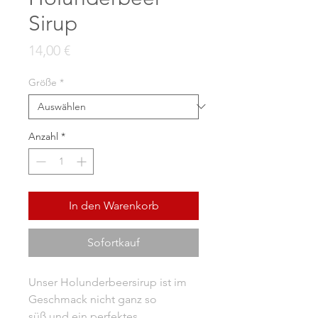
Sirup
Preis
14,00 €
Größe
*
Anzahl
*
In den Warenkorb
Sofortkauf
Unser Holunderbeersirup ist im
Geschmack nicht ganz so
süß und ein perfektes