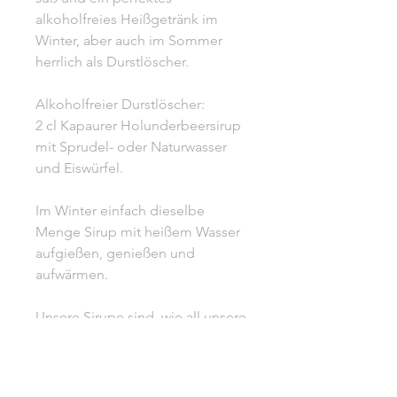
alkoholfreies Heißgetränk im
Winter, aber auch im Sommer
herrlich als Durstlöscher.
Alkoholfreier Durstlöscher:
2 cl Kapaurer Holunderbeersirup
mit Sprudel- oder Naturwasser
und Eiswürfel.
Im Winter einfach dieselbe
Menge Sirup mit heißem Wasser
aufgießen, genießen und
aufwärmen.
Unsere Sirupe sind, wie all unsere
Produkte, ohne
künstliche Aromen und ohne
Konservierungsstoffe.