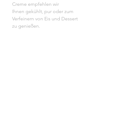
Creme empfehlen wir
Ihnen gekühlt, pur oder zum
Verfeinern von Eis und Dessert
zu genießen.
Trinktemperatur: 14°C - 16°C
700 ml l 16% vol.
Unsere AGB
Impressum
Kontakt