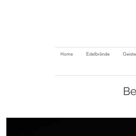
Home
Edelbrände
Geiste
Be