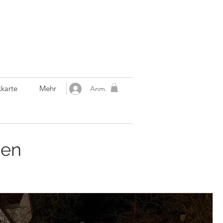
karte
Mehr
Anm.
gen